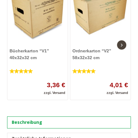
›
Bücherkarton “V1”
Ordnerkarton “V2”
U
40x32x32 cm
58x32x32 cm
5
4.5
von 5
4
von 5
3,36 €
4,01 €
zzgl.
Versand
zzgl.
Versand
Beschreibung