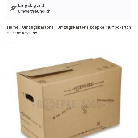
Langlebig und
umweltfreundlich
Home
»
Umzugskartons
»
Umzugskartons Roepke
» Jumbokarton
“V5” 68x36x45 cm