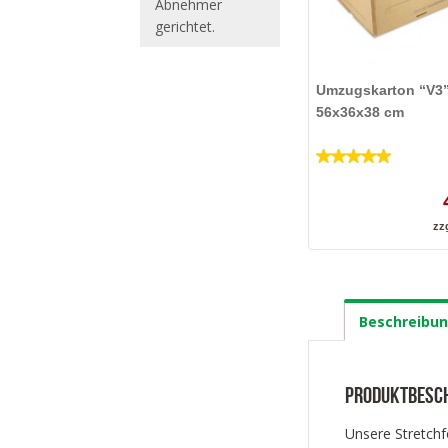
Abnehmer
gerichtet.
Umzugskarton “V3
56x36x38 cm
5
von 5
zz
Beschreibu
Produktbesc
Unsere Stretchf