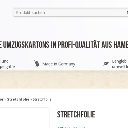
e Umzugskartons in Profi-Qualität aus Ham
t und
Langlebi
Made in Germany
pelgriffe
umweltfr
ör
»
Stretchfolie
» Stretchfolie
Stretchfolie