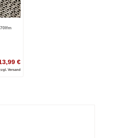
70lfm
13,99 €
zzgl.
Versand