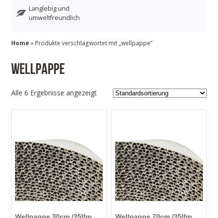
Langlebig und
umweltfreundlich
Home
» Produkte verschlagwortet mit „wellpappe“
wellpappe
Alle 6 Ergebnisse angezeigt
Wellpappe 30cm /35lfm
Wellpappe 70cm /35lfm