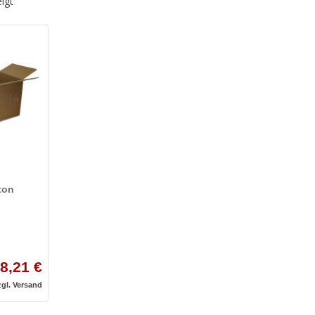
igt
ton
8,21 €
zgl.
Versand