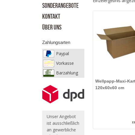
Einzelergebnis angeze
SONDERANGEBOTE
KONTAKT
ÜBER UNS
Zahlungsarten
Paypal
Vorkasse
Barzahlung
Wellpapp-Maxi-Kar
120x60x60 cm
Unser Angebot
ist ausschließlich
z
an gewerbliche